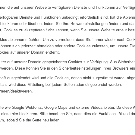
hnen die auf unserer Webseite verfügbaren Dienste und Funktionen zur Verfügu
erfügbaren Dienste und Funktionen unbedingt erforderlich sind, hat die Able
blockieren oder löschen, indem Sie Ihre Browsereinstellungen ändern und das
t, Cookies zu akzeptieren / abzulehnen, wenn Sie unsere Website erneut be
okies ablehnen möchten. Um zu vermeiden, dass Sie immer wieder nach Cookie
e können sich jederzeit abmelden oder andere Cookies zulassen, um unsere D
okies auf unserer Domain entfernt.
puter auf unserer Domain gespeicherten Cookies zur Verfügung. Aus Sicherhe
werden. Diese können Sie in den Sicherheitseinstellungen Ihres Browsers ei
rhaft ausgeblendet wird und alle Cookies, denen nicht zugestimmt wurde, abg
falls wird diese Mitteilung bei jedem Seitenladen eingeblendet werden.
ieren/deaktivieren.
te wie Google Webfonts, Google Maps und externe Videoanbieter. Da diese 
iese hier blockieren. Bitte beachten Sie, dass dies die Funktionalität und d
m, sobald Sie die Seite neu laden.