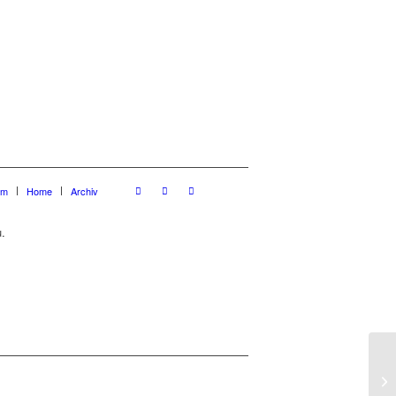
um
Home
Archiv
.
Ke
31