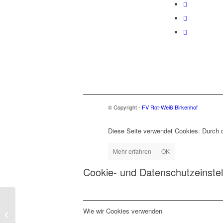
© Copyright -
FV Rot-Weiß Birkenhof
Diese Seite verwendet Cookies. Durch 
Mehr erfahren
OK
Cookie- und Datenschutzeinste
SpVgg Kammerberg II –
Wie wir Cookies verwenden
RW Birkenhof 2 : 3