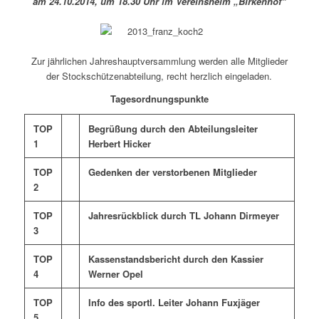
am 24.10.2014, um 18.30 Uhr
im Vereinsheim „Birkenhof“
Zur jährlichen Jahreshauptversammlung werden alle Mitglieder
der Stockschützenabteilung, recht herzlich eingeladen.
Tagesordnungspunkte
TOP
Begrüßung durch den Abteilungsleiter
1
Herbert Hicker
TOP
Gedenken der verstorbenen Mitglieder
2
TOP
Jahresrückblick durch TL Johann Dirmeyer
3
TOP
Kassenstandsbericht durch den Kassier
4
Werner Opel
TOP
Info des sportl. Leiter Johann Fuxjäger
5