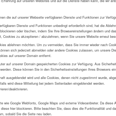
 Erfahrung auf unseren Websites und auf die Dienste haben kann, die wir an
hnen die auf unserer Webseite verfügbaren Dienste und Funktionen zur Verfügu
erfügbaren Dienste und Funktionen unbedingt erforderlich sind, hat die Able
blockieren oder löschen, indem Sie Ihre Browsereinstellungen ändern und das
t, Cookies zu akzeptieren / abzulehnen, wenn Sie unsere Website erneut be
okies ablehnen möchten. Um zu vermeiden, dass Sie immer wieder nach Cookie
e können sich jederzeit abmelden oder andere Cookies zulassen, um unsere D
okies auf unserer Domain entfernt.
puter auf unserer Domain gespeicherten Cookies zur Verfügung. Aus Sicherhe
werden. Diese können Sie in den Sicherheitseinstellungen Ihres Browsers ei
rhaft ausgeblendet wird und alle Cookies, denen nicht zugestimmt wurde, abg
falls wird diese Mitteilung bei jedem Seitenladen eingeblendet werden.
ieren/deaktivieren.
te wie Google Webfonts, Google Maps und externe Videoanbieter. Da diese 
iese hier blockieren. Bitte beachten Sie, dass dies die Funktionalität und d
m, sobald Sie die Seite neu laden.