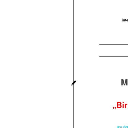
int
M
„Bi
um den