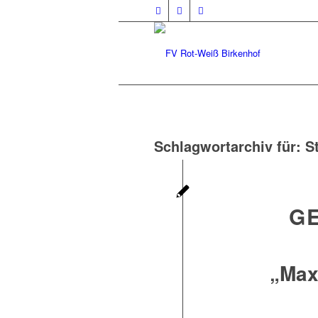
Schlagwortarchiv für:
S
G
„Max